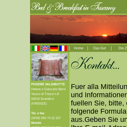
Home
Das Gut
Die 
PODERE VALDIBOTTE
Fuer alla Mitteilu
Helene e Giancarlo Berni
und Informatione
Viuzzo di Triozzi n.8
50018 Scandicci
fuellen Sie, bitte,
(FIRENZE)
folgende Formula
Tel. e fax
:
aus.Geben Sie u
(0039) 055 74 22 107
Mobile
: