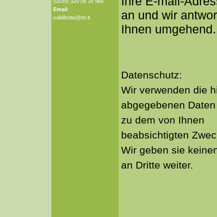
Ihre E-mail-Adre
(0039) 320 08 16 966
Email
:
an und wir antwo
valdibotte@tin.it
Ihnen umgehend.
Datenschutz:
Wir verwenden die h
abgegebenen Daten
zu dem von Ihnen
beabsichtigten Zwec
Wir geben sie keinen
an Dritte weiter.